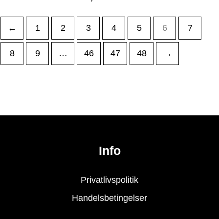
←
1
2
3
4
5
6
7
8
9
…
46
47
48
→
Info
Privatlivspolitik
Handelsbetingelser