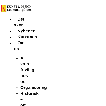
Gå
til
indholdet
Det
sker
Nyheder
Kunstnere
Om
os
At
være
frivillig
hos
os
Organisering
Historisk
–
om