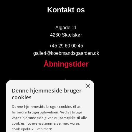
Kontakt os
Algade 11
4230 Skælskør
+45 29 60 00 45
galleri@koebmandsgaarden.dk
Åbningstider
I dag
×
Denne hjemmeside bruger
Følg os
cookies
Denne hjemmeside bruger cookies til at
forbedre brugeroplevelsen. Ved at bruge
vores hjemmeside giver du samtykke til alle
cookies i overensstemmelse med vores
cookiepolitik.
Læs mere