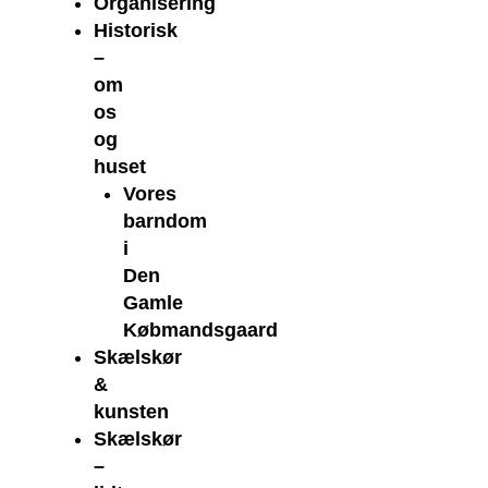
Organisering
Historisk
–
om
os
og
huset
Vores
barndom
i
Den
Gamle
Købmandsgaard
Skælskør
&
kunsten
Skælskør
–