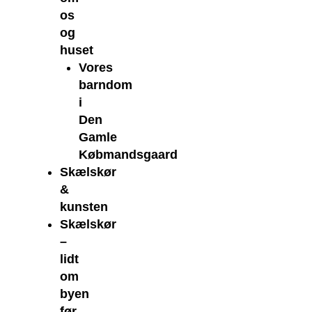
os
og
huset
Vores
barndom
i
Den
Gamle
Købmandsgaard
Skælskør
&
kunsten
Skælskør
–
lidt
om
byen
før