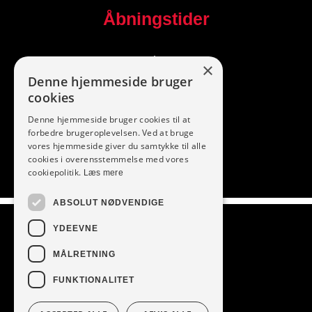
Åbningstider
I dag
×
Denne hjemmeside bruger
Følg os
cookies
Denne hjemmeside bruger cookies til at
forbedre brugeroplevelsen. Ved at bruge
vores hjemmeside giver du samtykke til alle
cookies i overensstemmelse med vores
cookiepolitik.
Læs mere
ABSOLUT NØDVENDIGE
Vi modtager
YDEEVNE
MÅLRETNING
FUNKTIONALITET