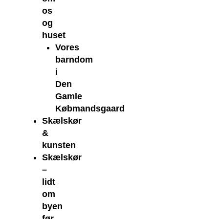
os
og
huset
Vores
barndom
i
Den
Gamle
Købmandsgaard
Skælskør
&
kunsten
Skælskør
–
lidt
om
byen
før