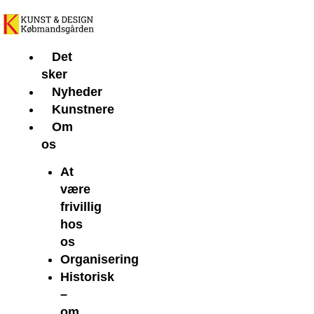
Gå
til
indholdet
Det
sker
Nyheder
Kunstnere
Om
os
At
være
frivillig
hos
os
Organisering
Historisk
–
om