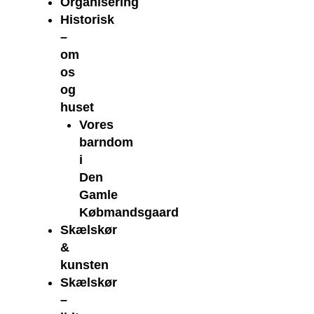
Organisering
Historisk
–
om
os
og
huset
Vores
barndom
i
Den
Gamle
Købmandsgaard
Skælskør
&
kunsten
Skælskør
–