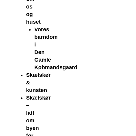
os
og
huset
Vores
barndom
i
Den
Gamle
Købmandsgaard
Skælskør
&
kunsten
Skælskør
–
lidt
om
byen
før