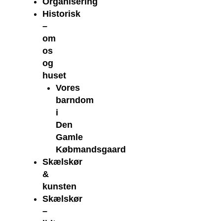
Organisering
Historisk
–
om
os
og
huset
Vores
barndom
i
Den
Gamle
Købmandsgaard
Skælskør
&
kunsten
Skælskør
–