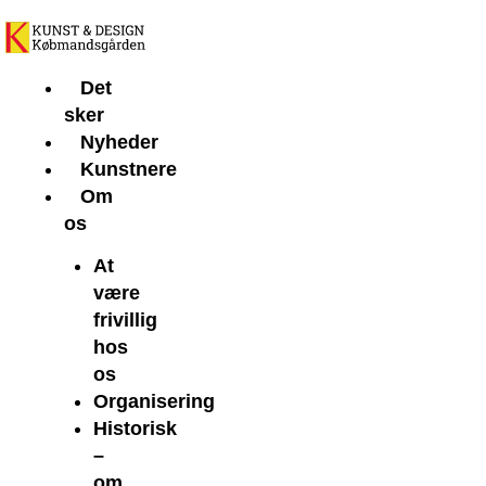
Gå
til
indholdet
Det
sker
Nyheder
Kunstnere
Om
os
At
være
frivillig
hos
os
Organisering
Historisk
–
om