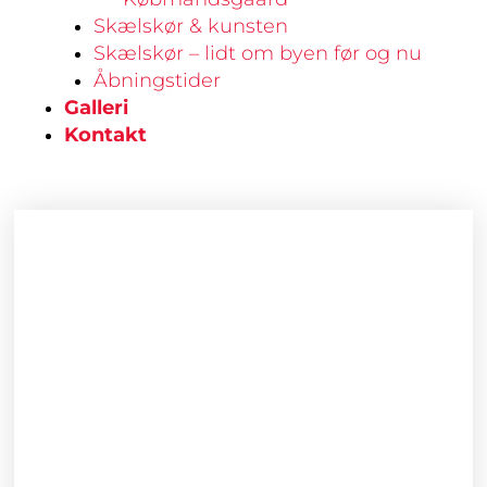
Skælskør & kunsten
Skælskør – lidt om byen før og nu
Åbningstider
Galleri
Kontakt
Kop
uden
hank
|
Lærke
Møller
Hansen
antal