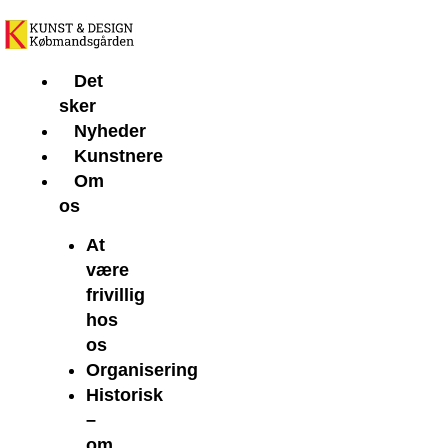
Gå
til
indholdet
Det
sker
Nyheder
Kunstnere
Om
os
At
være
frivillig
hos
os
Organisering
Historisk
–
om