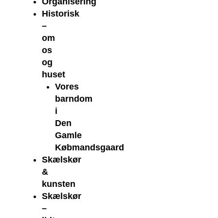
Organisering
Historisk
–
om
os
og
huset
Vores
barndom
i
Den
Gamle
Købmandsgaard
Skælskør
&
kunsten
Skælskør
–