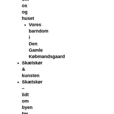
os
og
huset
Vores
barndom
i
Den
Gamle
Købmandsgaard
Skælskør
&
kunsten
Skælskør
–
lidt
om
byen
før