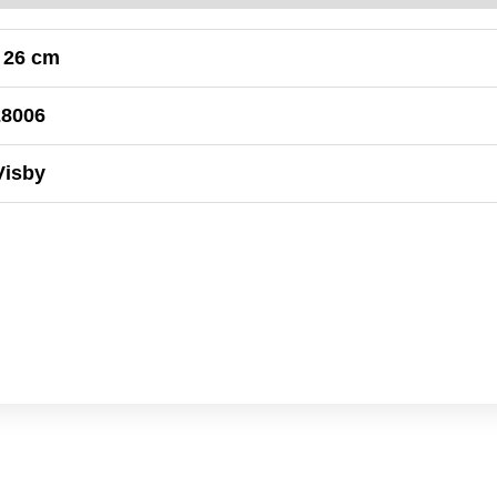
× 26 cm
28006
Visby