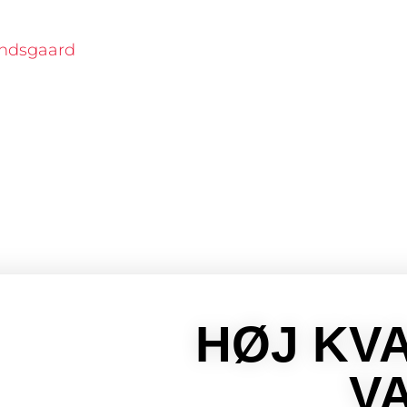
ndsgaard
HØJ KV
V