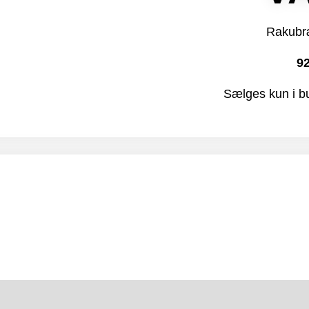
Rakubr
92
Sælges kun i b
ion