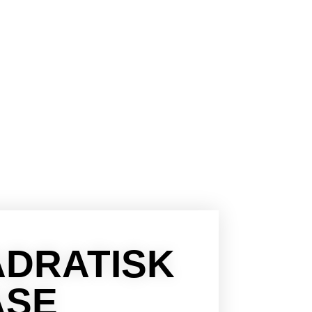
ADRATISK
ASE