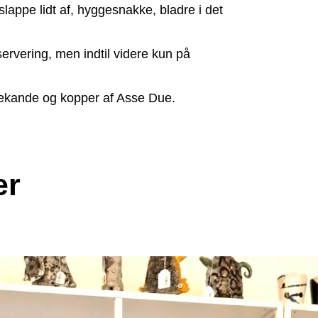
lappe lidt af, hyggesnakke, bladre i det
rvering, men indtil videre kun på
Tekande og kopper af Asse Due.
er