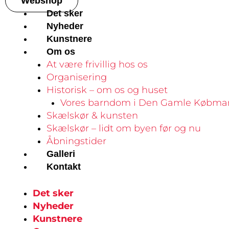
Webshop
Det sker
Nyheder
Kunstnere
Om os
At være frivillig hos os
Organisering
Historisk – om os og huset
Vores barndom i Den Gamle Købma
Skælskør & kunsten
Skælskør – lidt om byen før og nu
Åbningstider
Galleri
Kontakt
Det sker
Nyheder
Kunstnere