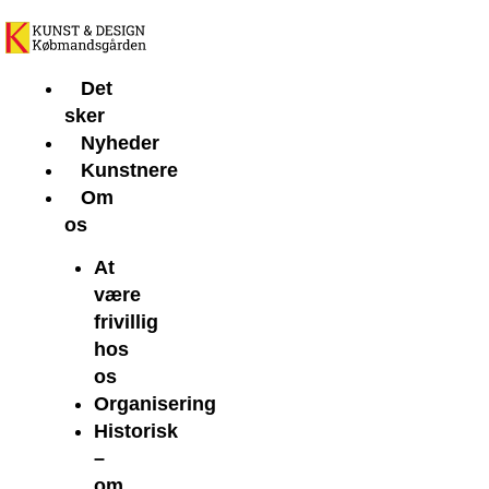
Gå
til
indholdet
Det
sker
Nyheder
Kunstnere
Om
os
At
være
frivillig
hos
os
Organisering
Historisk
–
om