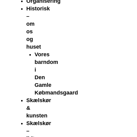
Organisering
Historisk
–
om
os
og
huset
Vores
barndom
i
Den
Gamle
Købmandsgaard
Skælskør
&
kunsten
Skælskør
–