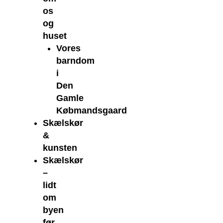
os
og
huset
Vores
barndom
i
Den
Gamle
Købmandsgaard
Skælskør
&
kunsten
Skælskør
–
lidt
om
byen
før