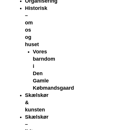
Organisering
Historisk
–
om
os
og
huset
Vores
barndom
i
Den
Gamle
Købmandsgaard
Skælskør
&
kunsten
Skælskør
–