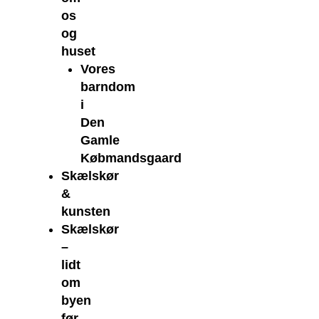
os
og
huset
Vores
barndom
i
Den
Gamle
Købmandsgaard
Skælskør
&
kunsten
Skælskør
–
lidt
om
byen
før