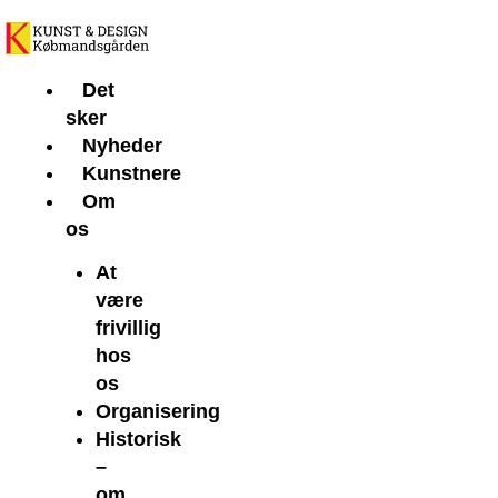
Gå
til
indholdet
Det
sker
Nyheder
Kunstnere
Om
os
At
være
frivillig
hos
os
Organisering
Historisk
–
om