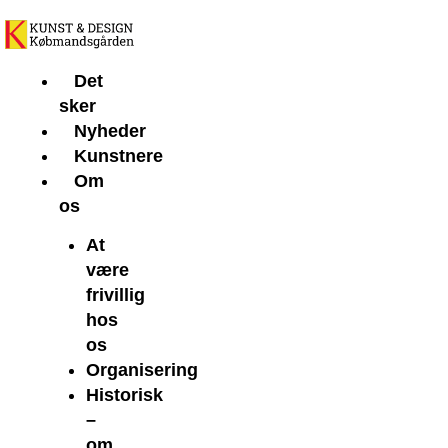
Gå
til
indholdet
Det
sker
Nyheder
Kunstnere
Om
os
At
være
frivillig
hos
os
Organisering
Historisk
–
om