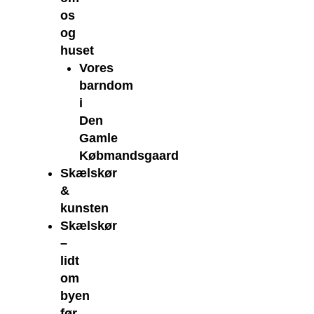
os
og
huset
Vores
barndom
i
Den
Gamle
Købmandsgaard
Skælskør
&
kunsten
Skælskør
–
lidt
om
byen
før