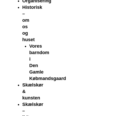
Organisering
Historisk
–
om
os
og
huset
Vores
barndom
i
Den
Gamle
Købmandsgaard
Skælskør
&
kunsten
Skælskør
–