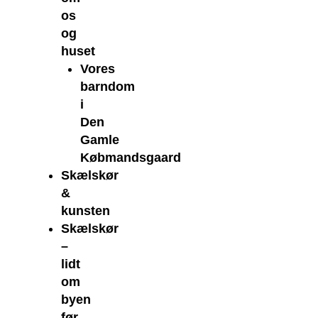
os
og
huset
Vores
barndom
i
Den
Gamle
Købmandsgaard
Skælskør
&
kunsten
Skælskør
–
lidt
om
byen
før