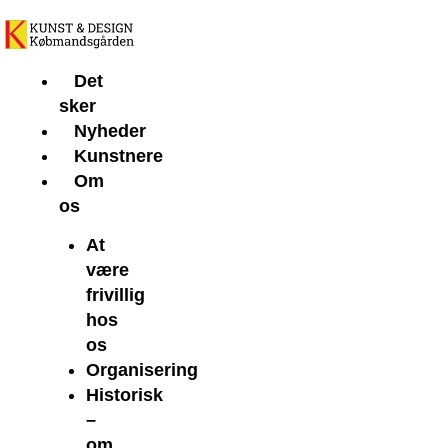
Gå
til
indholdet
Det
sker
Nyheder
Kunstnere
Om
os
At
være
frivillig
hos
os
Organisering
Historisk
–
om