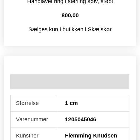
Håndlavet ring i sterling sølv, støbt
800,00
Sælges kun i butikken i Skælskør
Yderligere information
Størrelse
1 cm
Varenummer
1205045046
Kunstner
Flemming Knudsen