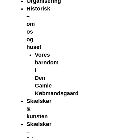
Organisering
Historisk
–
om
os
og
huset
Vores
barndom
i
Den
Gamle
Købmandsgaard
Skælskør
&
kunsten
Skælskør
–