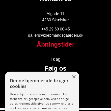
Algade 11
4230 Skælskør
+45 29 60 00 45
galleri@koebmandsgaarden.dk
Åbningstider
I dag
Følg os
×
Denne hjemmeside bruger
cookies
Denne hjemmeside bruger cookies til at
forbedre brugeroplevelsen. Ved at bruge
vores hjemmeside giver du samtykke til alle
cookies i overensstemmelse med vores