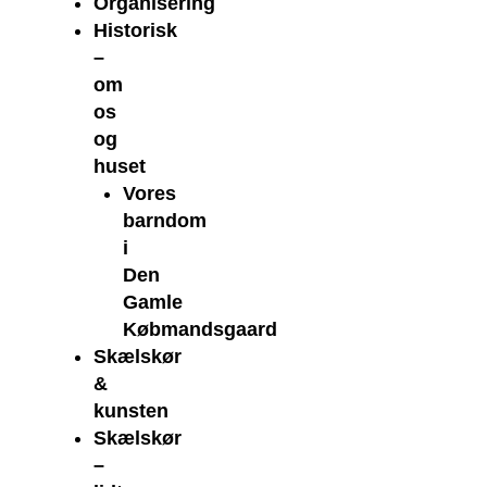
Organisering
Historisk
–
om
os
og
huset
Vores
barndom
i
Den
Gamle
Købmandsgaard
Skælskør
&
kunsten
Skælskør
–