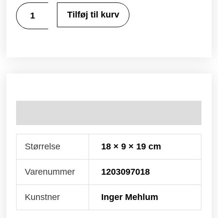
Tilføj til kurv
Yderligere information
Størrelse
18 × 9 × 19 cm
Varenummer
1203097018
Kunstner
Inger Mehlum