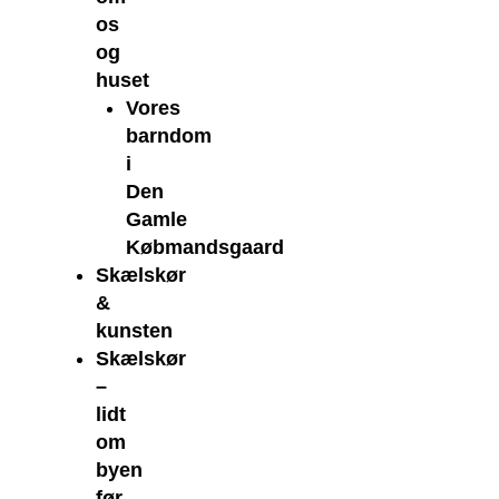
os
og
huset
Vores
barndom
i
Den
Gamle
Købmandsgaard
Skælskør
&
kunsten
Skælskør
–
lidt
om
byen
før