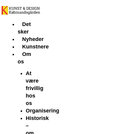
Gå
til
indholdet
Det
sker
Nyheder
Kunstnere
Om
os
At
være
frivillig
hos
os
Organisering
Historisk
–
om