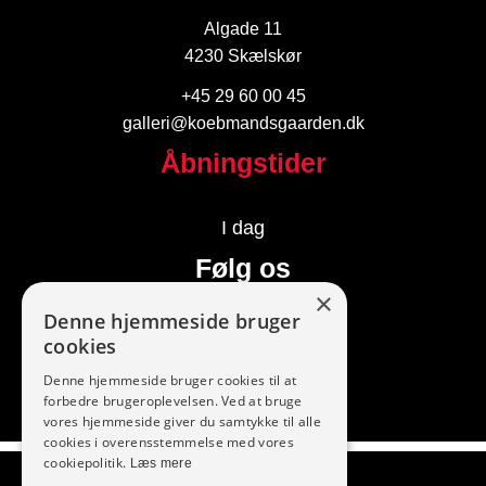
Algade 11
4230 Skælskør
+45 29 60 00 45
galleri@koebmandsgaarden.dk
Åbningstider
I dag
Følg os
×
Denne hjemmeside bruger
cookies
Denne hjemmeside bruger cookies til at
forbedre brugeroplevelsen. Ved at bruge
vores hjemmeside giver du samtykke til alle
cookies i overensstemmelse med vores
Vi modtager
cookiepolitik.
Læs mere