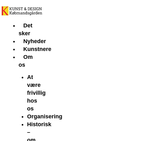
Gå
til
indholdet
Det
sker
Nyheder
Kunstnere
Om
os
At
være
frivillig
hos
os
Organisering
Historisk
–
om