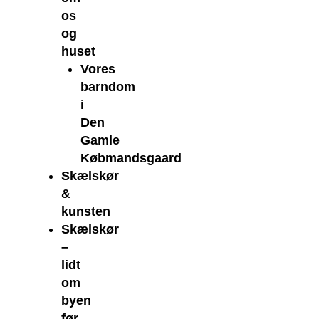
os
og
huset
Vores
barndom
i
Den
Gamle
Købmandsgaard
Skælskør
&
kunsten
Skælskør
–
lidt
om
byen
før