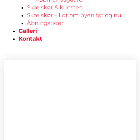
Skælskør & kunsten
Skælskør – lidt om byen før og nu
Åbningstider
Galleri
Kontakt
Juletræ
på
fod
med
prikker
antal