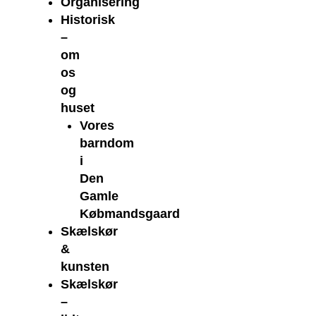
Organisering
Historisk
–
om
os
og
huset
Vores
barndom
i
Den
Gamle
Købmandsgaard
Skælskør
&
kunsten
Skælskør
–