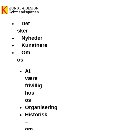
Gå
til
indholdet
Det
sker
Nyheder
Kunstnere
Om
os
At
være
frivillig
hos
os
Organisering
Historisk
–
om