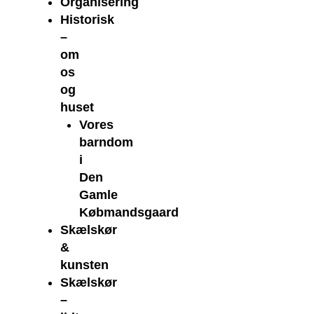
Organisering
Historisk
–
om
os
og
huset
Vores
barndom
i
Den
Gamle
Købmandsgaard
Skælskør
&
kunsten
Skælskør
–