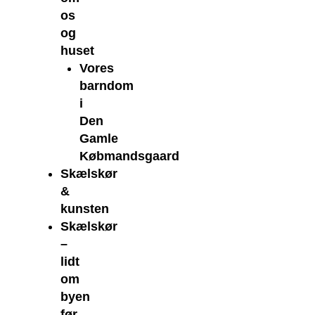
os
og
huset
Vores
barndom
i
Den
Gamle
Købmandsgaard
Skælskør
&
kunsten
Skælskør
–
lidt
om
byen
før