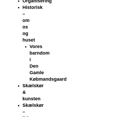
Organisering
Historisk
–
om
os
og
huset
Vores
barndom
i
Den
Gamle
Købmandsgaard
Skælskør
&
kunsten
Skælskør
–