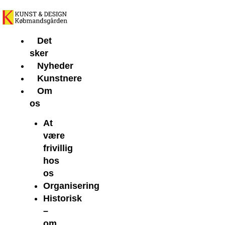
Gå
til
indholdet
Det
sker
Nyheder
Kunstnere
Om
os
At
være
frivillig
hos
os
Organisering
Historisk
–
om