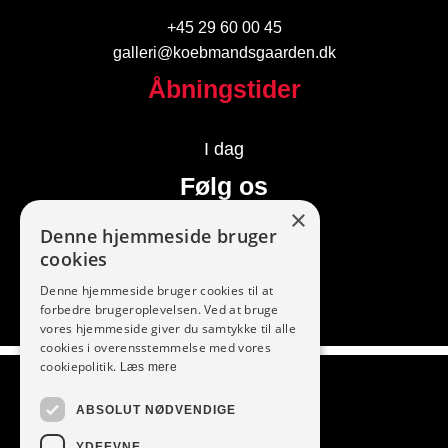
+45 29 60 00 45
galleri@koebmandsgaarden.dk
Åbningstider
I dag
Følg os
×
Denne hjemmeside bruger
cookies
Denne hjemmeside bruger cookies til at
forbedre brugeroplevelsen. Ved at bruge
vores hjemmeside giver du samtykke til alle
cookies i overensstemmelse med vores
Vi modtager
cookiepolitik.
Læs mere
ABSOLUT NØDVENDIGE
YDEEVNE