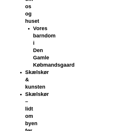
os
og
huset
Vores
barndom
i
Den
Gamle
Købmandsgaard
Skælskør
&
kunsten
Skælskør
–
lidt
om
byen
før