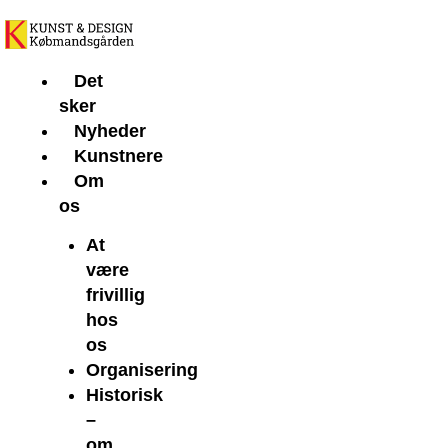
Gå
til
indholdet
Det
sker
Nyheder
Kunstnere
Om
os
At
være
frivillig
hos
os
Organisering
Historisk
–
om