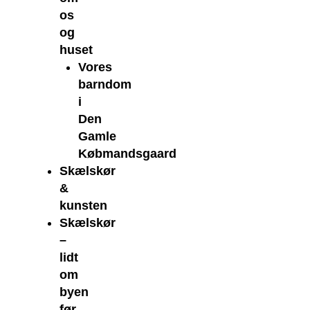
os
og
huset
Vores
barndom
i
Den
Gamle
Købmandsgaard
Skælskør
&
kunsten
Skælskør
–
lidt
om
byen
før