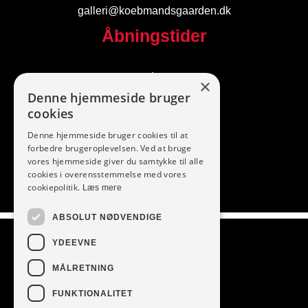
galleri@koebmandsgaarden.dk
Åbningstider
I dag
×
Denne hjemmeside bruger
Følg os
cookies
Denne hjemmeside bruger cookies til at
forbedre brugeroplevelsen. Ved at bruge
vores hjemmeside giver du samtykke til alle
cookies i overensstemmelse med vores
cookiepolitik.
Læs mere
ABSOLUT NØDVENDIGE
Vi modtager
YDEEVNE
MÅLRETNING
FUNKTIONALITET