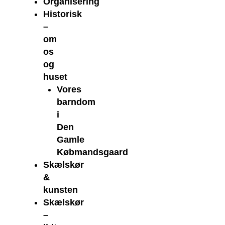
Organisering
Historisk
–
om
os
og
huset
Vores
barndom
i
Den
Gamle
Købmandsgaard
Skælskør
&
kunsten
Skælskør
–