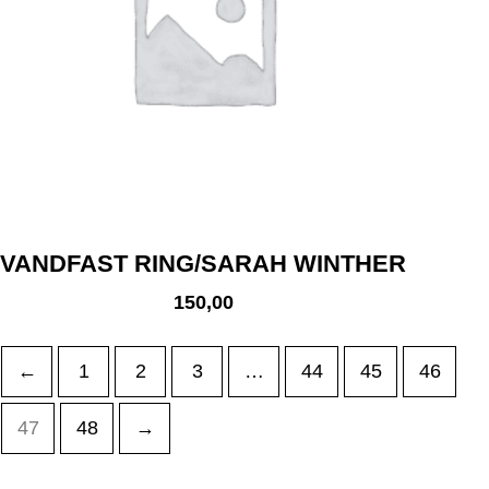
VANDFAST RING/SARAH WINTHER
150,00
←
1
2
3
…
44
45
46
47
48
→