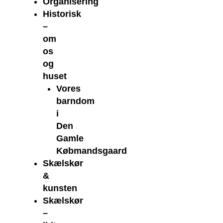
Organisering
Historisk
–
om
os
og
huset
Vores
barndom
i
Den
Gamle
Købmandsgaard
Skælskør
&
kunsten
Skælskør
–