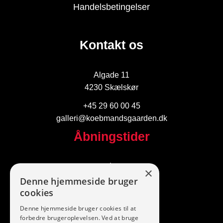
Handelsbetingelser
Kontakt os
Algade 11
4230 Skælskør
+45 29 60 00 45
galleri@koebmandsgaarden.dk
Åbningstider
I dag
×
Denne hjemmeside bruger
Følg os
cookies
Denne hjemmeside bruger cookies til at
forbedre brugeroplevelsen. Ved at bruge