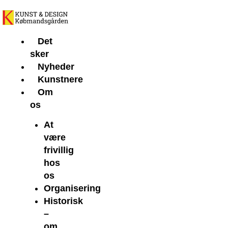
Gå
til
indholdet
Det
sker
Nyheder
Kunstnere
Om
os
At
være
frivillig
hos
os
Organisering
Historisk
–
om