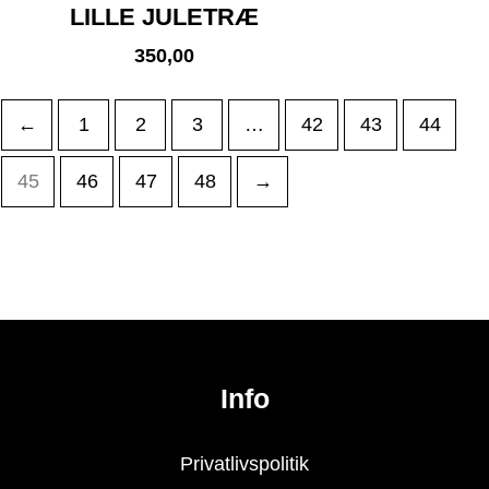
LILLE JULETRÆ
350,00
←
1
2
3
…
42
43
44
45
46
47
48
→
Info
Privatlivspolitik