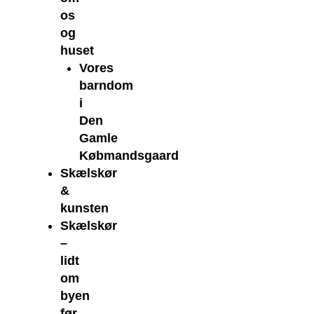
os
og
huset
Vores
barndom
i
Den
Gamle
Købmandsgaard
Skælskør
&
kunsten
Skælskør
–
lidt
om
byen
før