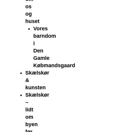
os
og
huset
Vores
barndom
i
Den
Gamle
Købmandsgaard
Skælskør
&
kunsten
Skælskør
–
lidt
om
byen
før