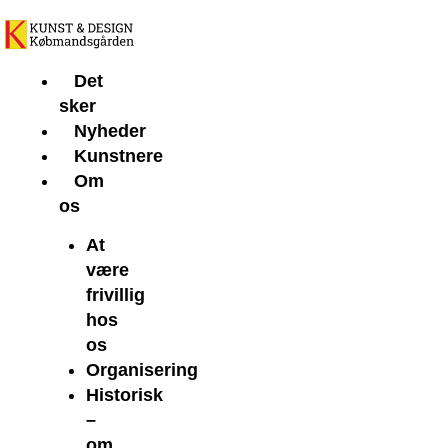
Gå
til
indholdet
Det
sker
Nyheder
Kunstnere
Om
os
At
være
frivillig
hos
os
Organisering
Historisk
–
om