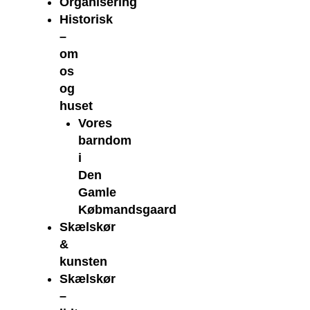
Organisering
Historisk
–
om
os
og
huset
Vores
barndom
i
Den
Gamle
Købmandsgaard
Skælskør
&
kunsten
Skælskør
–